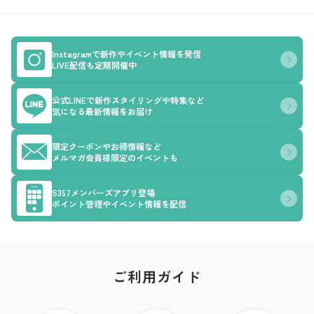
Instagramで新作やイベント情報を発信
LIVE配信も定期開催中
公式LINEで新作スタイリングや特集など
気になる最新情報をお届け
限定クーポンやお得情報など
メルマガ会員様限定のイベントも
S357メンバーズアプリ登場
ポイント管理やイベント情報を配信
ご利用ガイド
ア