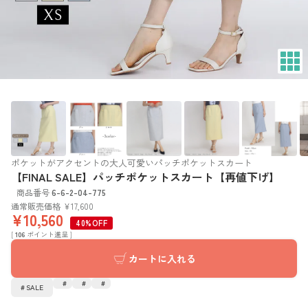
ポケットがアクセントの大人可愛いパッチポケットスカート
【FINAL SALE】パッチポケットスカート【再値下げ】
商品番号
6-6-2-04-775
通常販売価格
¥
17,600
¥
10,560
40%OFF
[
106
ポイント進呈 ]
カートに入れる
SALE