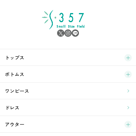
シ
雑
サ
ブ
トップス
新
ボトムス
ラ
ワンピース
ア
ドレス
アウター