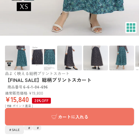
品よく映える総柄プリントスカート
【FINAL SALE】総柄プリントスカート
商品番号
6-6-1-04-696
通常販売価格
¥
19,800
¥
15,840
20%OFF
[
158
ポイント進呈 ]
カートに入れる
SALE