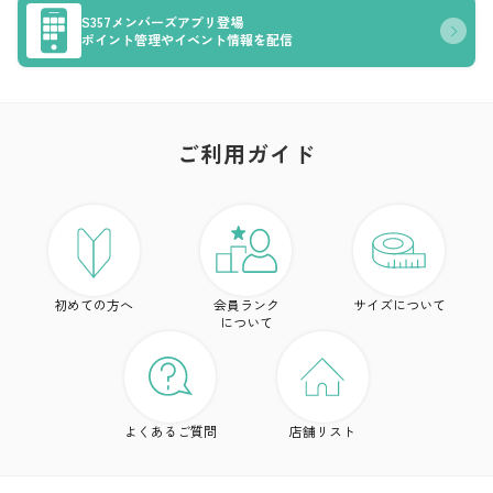
S357メンバーズアプリ登場
ポイント管理やイベント情報を配信
ご利用ガイド
ア
ト
初めての方へ
会員ランク
サイズについて
ボ
について
ワ
ド
よくあるご質問
店舗リスト
ア