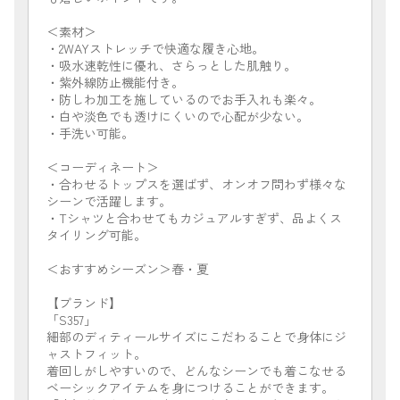
＜素材＞
・2WAYストレッチで快適な履き心地。
・吸水速乾性に優れ、さらっとした肌触り。
・紫外線防止機能付き。
・防しわ加工を施しているのでお手入れも楽々。
・白や淡色でも透けにくいので心配が少ない。
・手洗い可能。
＜コーディネート＞
・合わせるトップスを選ばず、オンオフ問わず様々な
シーンで活躍します。
・Tシャツと合わせてもカジュアルすぎず、品よくス
タイリング可能。
＜おすすめシーズン＞春・夏
【ブランド】
「S357」
細部のディティールサイズにこだわることで身体にジ
ャストフィット。
着回しがしやすいので、どんなシーンでも着こなせる
ベーシックアイテムを身につけることができます。