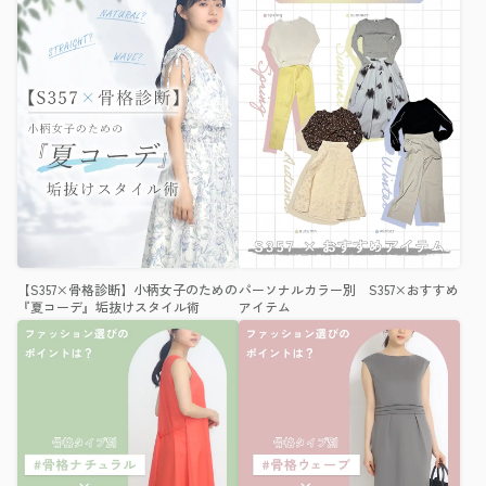
【S357×骨格診断】小柄女子のための
パーソナルカラー別 S357×おすすめ
『夏コーデ』垢抜けスタイル術
アイテム