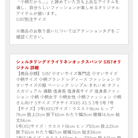
「小柄だから…」と諦めていた方も上品なアイテムを
通し、自分らしいファッションが楽しめるオリジナル
アイテムが揃います。
S357別注サイズ
※商品のお取り扱いについてはアテンションタグをご
確認ください。
シェルタリングドライリネンオックスパンツ S357オリ
ジナル 詳細
【商品分類】S357 小さいサイズ専門店 小さいサイズ
小柄サイズ 小柄ブランド レディース ファッション 小
さいサイズの服 ベーシック シンプル きれいめ オフィ
スカジュアル 通勤 低身長 低身長サイズ 低身長ファッ
ション 小柄 小柄女子 小柄女性 小柄ファッション 小柄
さん向け Sサイズ プチサイズXXS XS S 3号 5号 7号
【サイズ】3号(XXS)サイズ：ウエスト56cm ヒップ
78cm 股上23cm 股下62cm わたり幅25cm 裾幅14.5cm 総
丈86cm
5号(XS)サイズ：ウエスト58cm ヒップ80cm 股上23cm
股下62cm わたり幅27cm 裾幅15cm 総丈86cm
7号(S)サイズ：ウエスト60cm ヒップ82cm 股上23cm 股