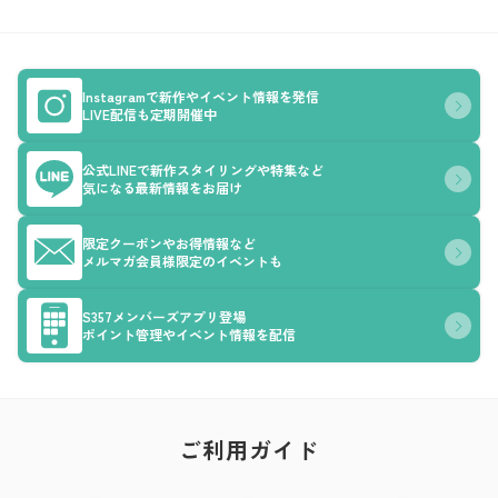
Instagramで新作やイベント情報を発信
LIVE配信も定期開催中
公式LINEで新作スタイリングや特集など
気になる最新情報をお届け
限定クーポンやお得情報など
メルマガ会員様限定のイベントも
S357メンバーズアプリ登場
ポイント管理やイベント情報を配信
ご利用ガイド
ア