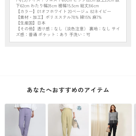
下62cm わたり幅28cm 裾幅15.5cm 総丈86cm
【カラー】01オフホワイト 20ベージュ 82ネイビー
【素材・加工】ポリエステル78% 綿15% 麻7%
【生産国】日本
【その他】透け感：なし（淡色注意） 裏地：なし サイ
ズ感：普通 ポケット：あり 手洗い：可
あなたへおすすめのアイテム