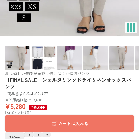
夏に嬉しい機能が満載！透けにくい快適パンツ
【FINAL SALE】シェルタリングドライリネンオックスパ
ンツ
商品番号
6-5-4-05-477
通常販売価格
¥
17,600
¥
5,280
70%OFF
[
53
ポイント進呈 ]
カートに入れる
SALE