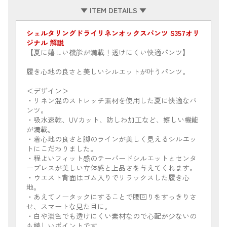
▼ ITEM DETAILS ▼
シェルタリングドライリネンオックスパンツ S357オリ
ジナル 解説
【夏に嬉しい機能が満載！透けにくい快適パンツ】
履き心地の良さと美しいシルエットが叶うパンツ。
＜デザイン＞
・リネン混のストレッチ素材を使用した夏に快適なパ
ンツ。
・吸水速乾、UVカット、防しわ加工など、嬉しい機能
が満載。
・着心地の良さと脚のラインが美しく見えるシルエッ
トにこだわりました。
・程よいフィット感のテーパードシルエットとセンタ
ープレスが美しい立体感と上品さを与えてくれます。
・ウエスト背面はゴム入りでリラックスした履き心
地。
・あえてノータックにすることで腰回りをすっきりさ
せ、スマートな見た目に。
・白や淡色でも透けにくい素材なので心配が少ないの
も嬉しいポイントです。